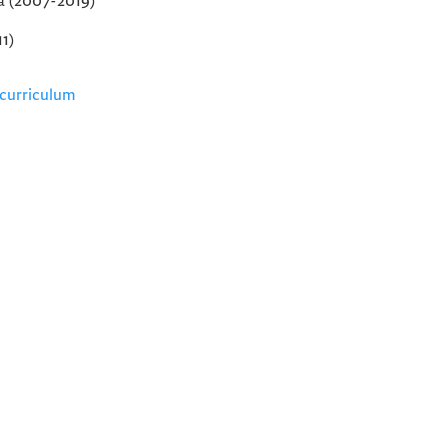
ca (2007-2019)
11)
 curriculum