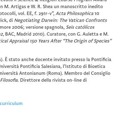
n M. Artigas e W. R. Shea un manoscritto inedito
ocolli, vol. EE, f. 291r-v”,
Acta Philosophica
10
ick, di
Negotiating Darwin: The Vatican Confronts
timore 2006; versione spagnola,
Seis católicos
02
, BAC, Madrid 2010). Curatore, con G. Auletta e M.
tical Appraisal 150 Years After “The Origin of Species”
). È stato anche docente invitato presso la Pontificia
ersità Pontificia Salesiana, l’Istituto di Bioetica
ia Università Antonianum (Roma). Membro del Consiglio
Filosofia
. Direttore della rivista on-line di
 curriculum