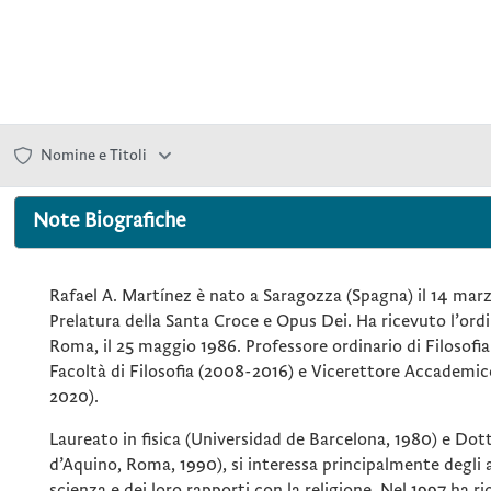
Nomine e Titoli
Note Biografiche
Rafael A. Martínez è nato a Saragozza (Spagna) il 14 marz
Prelatura della Santa Croce e Opus Dei. Ha ricevuto l’ordi
Roma, il 25 maggio 1986. Professore ordinario di Filosofia
Facoltà di Filosofia (2008-2016) e Vicerettore Accademico
2020).
Laureato in fisica (Universidad de Barcelona, 1980) e Dot
d’Aquino, Roma, 1990), si interessa principalmente degli a
scienza e dei loro rapporti con la religione. Nel 1997 ha ri