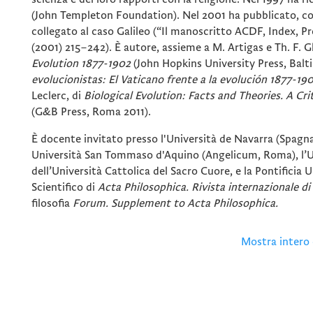
(John Templeton Foundation). Nel 2001 ha pubblicato, co
collegato al caso Galileo (“Il manoscritto ACDF, Index, Prot
(2001) 215–242). È autore, assieme a M. Artigas e Th. F. Gl
Evolution 1877-1902
(John Hopkins University Press, Bal
evolucionistas: El Vaticano frente a la evolución 1877-19
Leclerc, di
Biological Evolution: Facts and Theories. A Cri
(G&B Press, Roma 2011).
È docente invitato presso l'Università de Navarra (Spagna
Università San Tommaso d'Aquino (Angelicum, Roma), l’Univ
dell’Università Cattolica del Sacro Cuore, e la Pontific
Scientifico di
Acta Philosophica. Rivista internazionale di 
filosofia
Forum. Supplement to Acta Philosophica.
Mostra intero